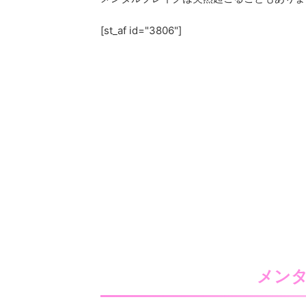
[st_af id="3806"]
メン