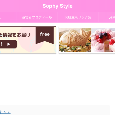
Sophy Style
ム
運営者プロフィール
お役立ちリンク集
お
す ＞＞